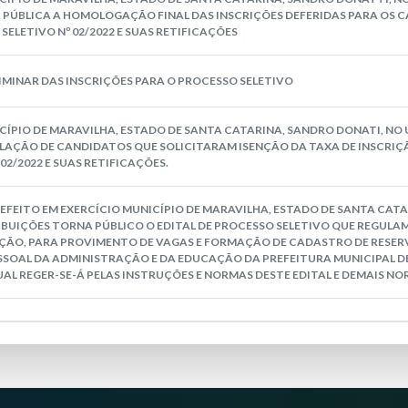
 PÚBLICA A HOMOLOGAÇÃO FINAL DAS INSCRIÇÕES DEFERIDAS PARA OS 
SELETIVO Nº 02/2022 E SUAS RETIFICAÇÕES
INAR DAS INSCRIÇÕES PARA O PROCESSO SELETIVO
CÍPIO DE MARAVILHA, ESTADO DE SANTA CATARINA, SANDRO DONATI, NO 
LAÇÃO DE CANDIDATOS QUE SOLICITARAM ISENÇÃO DA TAXA DE INSCRIÇÃ
02/2022 E SUAS RETIFICAÇÕES.
PREFEITO EM EXERCÍCIO MUNICÍPIO DE MARAVILHA, ESTADO DE SANTA CATA
IBUIÇÕES TORNA PÚBLICO O EDITAL DE PROCESSO SELETIVO QUE REGUL
ÇÃO, PARA PROVIMENTO DE VAGAS E FORMAÇÃO DE CADASTRO DE RESERV
SOAL DA ADMINISTRAÇÃO E DA EDUCAÇÃO DA PREFEITURA MUNICIPAL DE
AL REGER-SE-Á PELAS INSTRUÇÕES E NORMAS DESTE EDITAL E DEMAIS NO